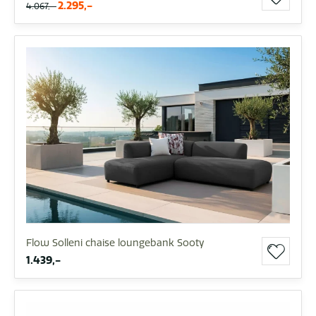
2.295,-
4.067,-
Flow Solleni chaise loungebank Sooty
1.439,-