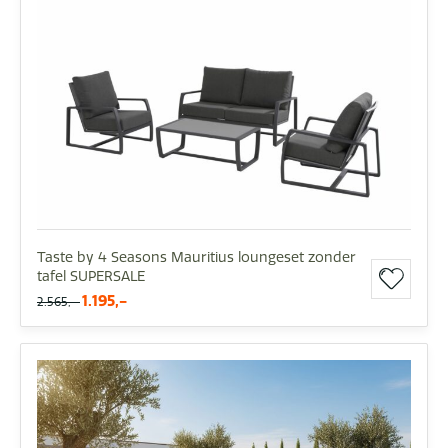
Taste by 4 Seasons Mauritius loungeset zonder
tafel SUPERSALE
1.195,-
2.565,-