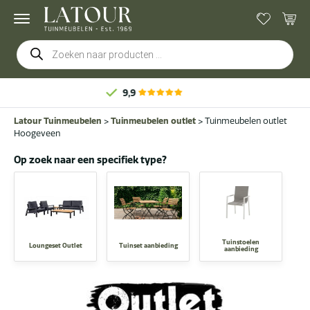
Producten
zoeken
Gratis
bezorging & montage
Latour Tuinmeubelen
>
Tuinmeubelen outlet
>
Tuinmeubelen outlet
Hoogeveen
Op zoek naar een specifiek type?
Tuinstoelen
Loungeset Outlet
Tuinset aanbieding
aanbieding