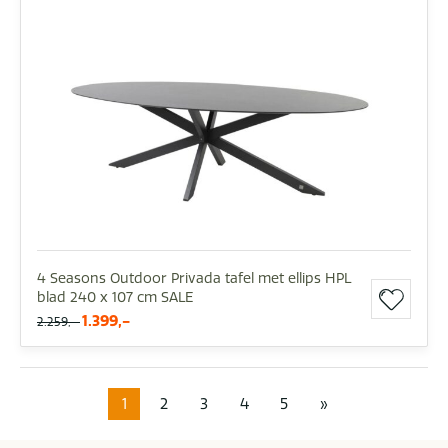
4 Seasons Outdoor Privada tafel met ellips HPL
blad 240 x 107 cm SALE
1.399,-
2.259,-
1
2
3
4
5
»