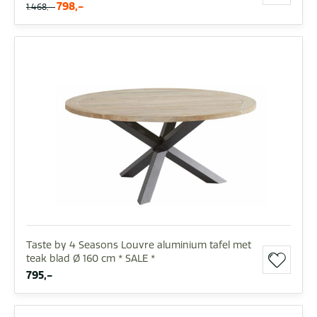
798,-
1.468,-
Taste by 4 Seasons Louvre aluminium tafel met
teak blad Ø 160 cm * SALE *
795,-