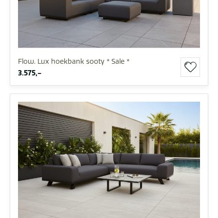
Flow. Lux hoekbank sooty * Sale *
3.575,-