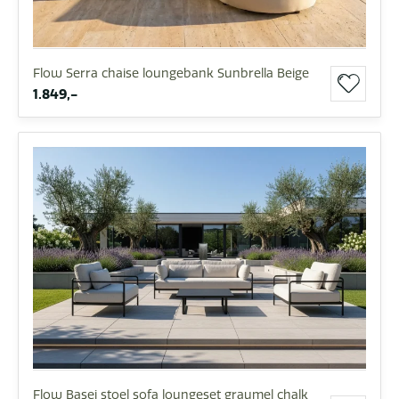
Flow Serra chaise loungebank Sunbrella Beige
1.849,-
Flow Basei stoel sofa loungeset graumel chalk