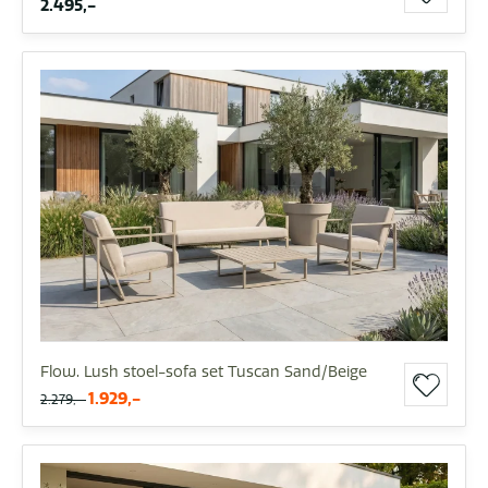
2.495,-
Flow. Lush stoel-sofa set Tuscan Sand/Beige
1.929,-
2.279,-