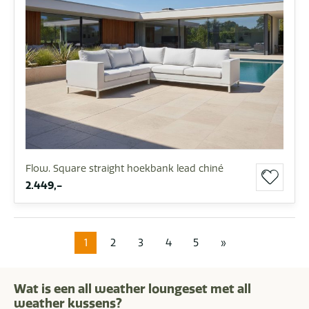
Flow. Square straight hoekbank lead chiné
2.449,-
1
2
3
4
5
»
Wat is een all weather loungeset met all
weather kussens?