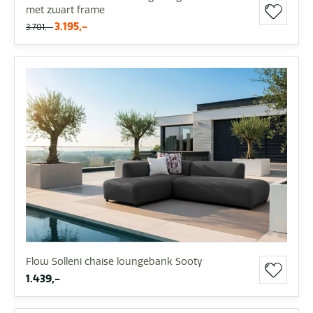
met zwart frame
3.195,-
3.701,-
Flow Solleni chaise loungebank Sooty
1.439,-