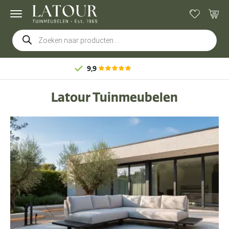
Producten
zoeken
Gratis
bezorging & montage
Latour Tuinmeubelen