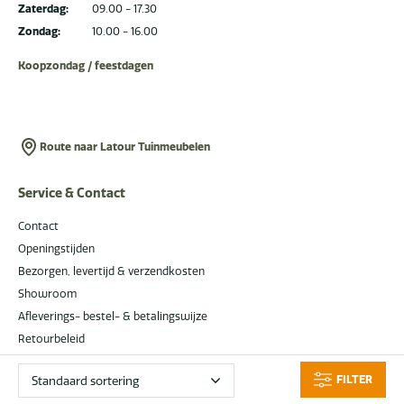
Zaterdag:
09.00 - 17.30
Zondag:
10.00 - 16.00
Koopzondag / feestdagen
Route naar Latour Tuinmeubelen
Service & Contact
Contact
Openingstijden
Bezorgen, levertijd & verzendkosten
Showroom
Afleverings- bestel- & betalingswijze
Retourbeleid
Klachtenprocedure & Garantie
FILTER
Algemene- en leveringsvoorwaarden