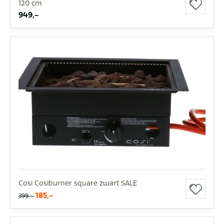
120 cm
949,-
Cosi Cosiburner square zwart SALE
185,-
399,-