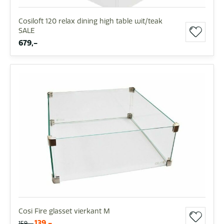
Cosiloft 120 relax dining high table wit/teak
SALE
679,-
Cosi Fire glasset vierkant M
139,-
159,-