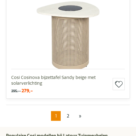
Cosi Cosinova bijzettafel Sandy beige met
solarverlichting
279,-
395,-
1
2
»
Populaire Cosi modellen bij Latour Tuinmeubelen