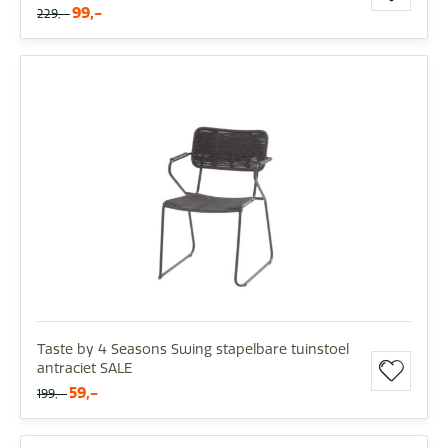
99,-
229,-
Taste by 4 Seasons Swing stapelbare tuinstoel
antraciet SALE
59,-
199,-