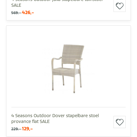
SALE
426,-
569,-
4 Seasons Outdoor Dover stapelbare stoel
provance flat SALE
129,-
229,-