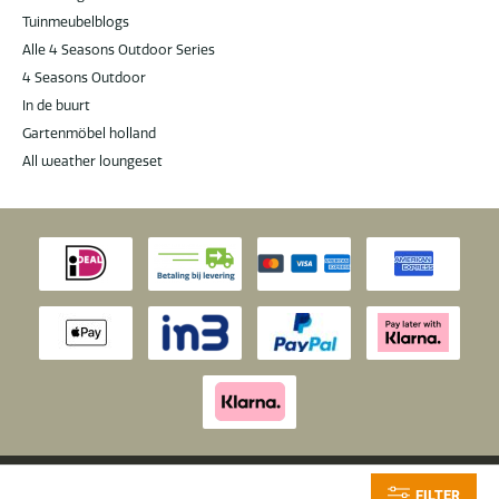
Tuinmeubelblogs
Alle 4 Seasons Outdoor Series
4 Seasons Outdoor
In de buurt
Gartenmöbel holland
All weather loungeset
© 2026 Latour
|
Latour Tuinmeubelen krijgt een
9.6
/
10
van 10 op
FILTER