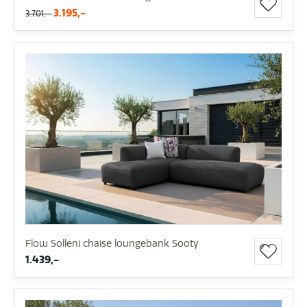
3.195,-
3.701,-
Flow Solleni chaise loungebank Sooty
1.439,-