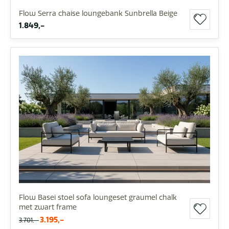
Flow Serra chaise loungebank Sunbrella Beige
1.849,-
Flow Basei stoel sofa loungeset graumel chalk
met zwart frame
3.195,-
3.701,-