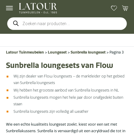
Producten
zoeken
Gratis
bezorging & montage
Latour Tuinmeubelen
>
Loungeset
>
Sunbrella loungeset
>
Pagina 3
Sunbrella loungesets van Flow
Wij zijn dealer van Flow loungesets – de marktleider op het gebied
van Sunbrella loungesets
Wij hebben het grootste aanbod van Sunbrella loungesets in NL
Sunbrella loungesets mogen het hele jaar door onafgedekt buiten
staan
Sunbrella loungesets zijn volledig all weather
Wie een echte kwaliteits loungeset zoekt, kiest voor een set met
Sunbrellakussens. Sunbrella is vervaardigd uit een acryldraad die tot in