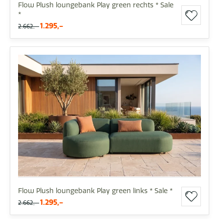
Flow Plush loungebank Play green rechts * Sale
*
1.295,-
2.662,-
Flow Plush loungebank Play green links * Sale *
1.295,-
2.662,-