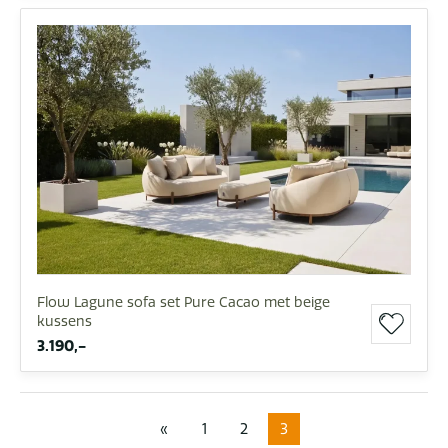
Flow Lagune sofa set Pure Cacao met beige
kussens
3.190,-
«
1
2
3