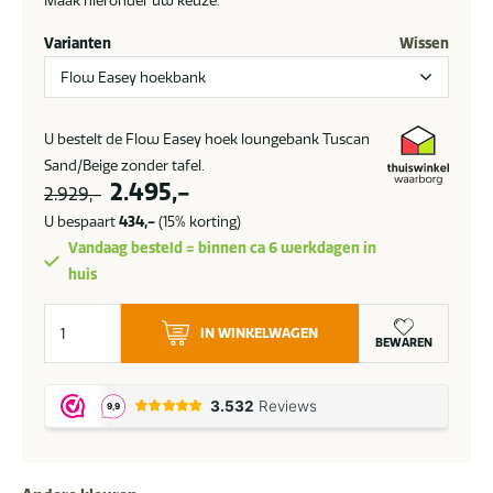
Maak hieronder uw keuze.
Varianten
Wissen
U bestelt de Flow Easey hoek loungebank Tuscan
Sand/Beige zonder tafel.
Oorspronkelijke
Huidige
2.495,-
2.929,-
prijs
prijs
U bespaart
434,-
(15% korting)
was:
is:
Vandaag besteld = binnen ca 6 werkdagen in
2.929,-.
2.495,-.
huis
Flow.
IN WINKELWAGEN
Easey
BEWAREN
hoekbank
Tuscan
Sand/Beige
aantal