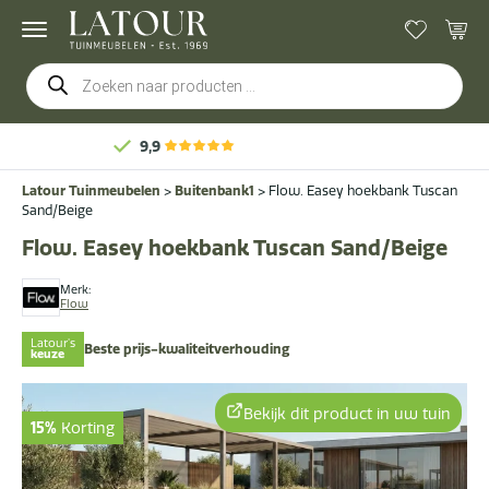
Producten
zoeken
Gratis
bezorging & montage
Latour Tuinmeubelen
>
Buitenbank1
>
Flow. Easey hoekbank Tuscan
Sand/Beige
Flow. Easey hoekbank Tuscan Sand/Beige
Merk:
Flow
Latour's
Beste prijs-kwaliteitverhouding
keuze
Bekijk dit product in uw tuin
15%
Korting