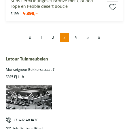
Suns Feroli loungeset Bronze met Clouded
rope en Pebble desert Bouclé
4.399,-
5.199,-
«
1
2
3
4
5
»
Latour Tuinmeubelen
Monseigneur Bekkersstraat 7
5397 EJ Lith
+31 412 48 1426
info@latour-lith.nl