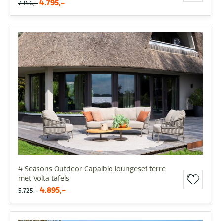
4.795,-
7.346,-
4 Seasons Outdoor Capalbio loungeset terre
met Volta tafels
4.895,-
5.725,-