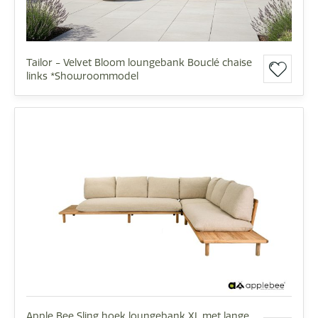
Tailor - Velvet Bloom loungebank Bouclé chaise
links *Showroommodel
Apple Bee Sling hoek loungebank XL met lange