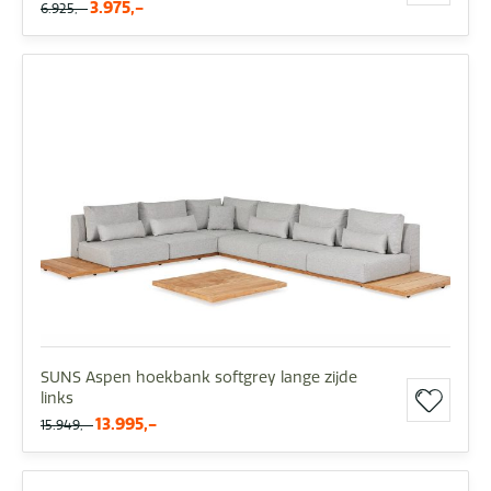
3.975,-
6.925,-
SUNS Aspen hoekbank softgrey lange zijde
links
13.995,-
15.949,-