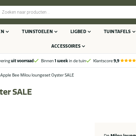
cten
n
EN
TUINSTOELEN
LIGBED
TUINTAFELS
ACCESSOIRES
vering
uit voorraad
Binnen
1 week
in de tuin
Klantscore
9,9
>
Apple Bee Milou loungeset Oyster SALE
ter SALE
De
Milou loung