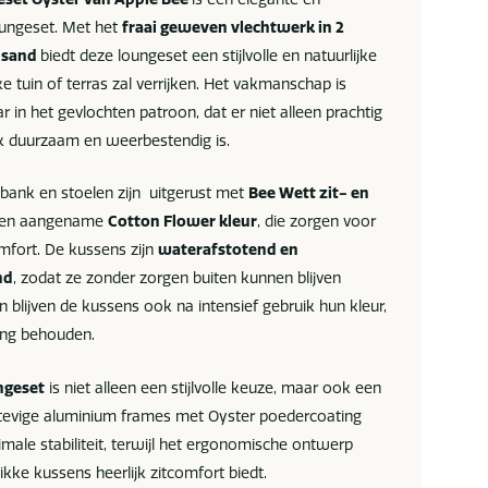
ungeset. Met het
fraai geweven vlechtwerk in 2
 sand
biedt deze loungeset een stijlvolle en natuurlijke
lke tuin of terras zal verrijken. Het vakmanschap is
ar in het gevlochten patroon, dat er niet alleen prachtig
ok duurzaam en weerbestendig is.
bank en stoelen zijn uitgerust met
Bee Wett zit- en
een aangename
Cotton Flower kleur
, die zorgen voor
omfort. De kussens zijn
waterafstotend en
nd
, zodat ze zonder zorgen buiten kunnen blijven
n blijven de kussens ook na intensief gebruik hun kleur,
ling behouden.
ngeset
is niet alleen een stijlvolle keuze, maar ook een
stevige aluminium frames met Oyster poedercoating
imale stabiliteit, terwijl het ergonomische ontwerp
kke kussens heerlijk zitcomfort biedt.