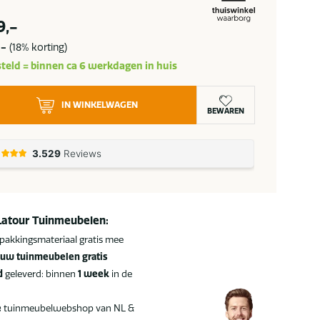
pronkelijke
Huidige
9,-
prijs
,-
(18% korting)
is:
teld = binnen ca 6 werkdagen in huis
,-.
2.689,-.
IN WINKELWAGEN
BEWAREN
Latour Tuinmeubelen:
pakkingsmateriaal gratis mee
uw tuinmeubelen gratis
d
geleverd: binnen
1 week
in de
e
tuinmeubelwebshop van NL &