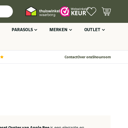
PARASOLS
MERKEN
OUTLET
Contact
Over ons
Showroom
eset Oyster van Apple Bee
is een elegante en