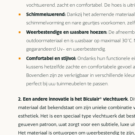
vochtwerend, zacht en comfortabel. De hoes is uitr
Schimmelwerend:
Dankzij het ademende materiaal 
schimmelvorming en nare geurtjes voorkomen, zelf
Weerbestendige en wasbare hoezen:
De afneemba
outdoormateriaal en is wasbaar op maximaal 30°C. N
gegarandeerd Uv- en weerbestendig.
Comfortabel en stijlvol:
Ondanks hun functionele 
kussens hetzelfde zachte en comfortabele gevoel al
Bovendien zijn ze verkrijgbaar in verschillende kleu
perfect bij uw tuinmeubelen te passen.
2. Een andere innovatie is het Biculair®
vlechtwerk
. D
materiaal dat bekendstaat om zijn unieke combinatie 
esthetiek. Het is een speciaal type vlechtwerk dat best
geweven patroon, wat zorgt voor een subtiele, luxe uit
Het materiaal is ontworpen om weerbestendig te zijn, 