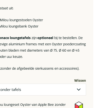
taat uit:
Milou loungestoelen Oyster
Milou loungebank Oyster
onaco loungetafels
zijn
optioneel
bij te bestellen. De
tevige aluminium frames met een Oyster poedercoating
uten bladen met diameters van Ø 75, Ø 60 en Ø 45
nder uw keuze.
 zonder de afgebeelde sierkussens en accessoires).
Wissen
lou loungeset Oyster van Apple Bee zonder