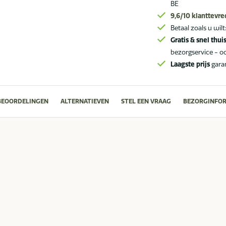
BE
9,6/10
klanttevr
Betaal zoals u wilt
Gratis & snel thui
bezorgservice - o
Laagste prijs
gara
BEOORDELINGEN
ALTERNATIEVEN
STEL EEN VRAAG
BEZORGINFOR