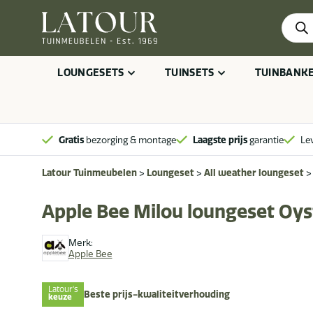
Produ
zoeke
LOUNGESETS
TUINSETS
TUINBANK
Gratis
bezorging & montage
Laagste prijs
garantie
Le
Latour Tuinmeubelen
>
Loungeset
>
All weather loungeset
Apple Bee Milou loungeset Oys
Merk:
Apple Bee
Latour's
Beste prijs-kwaliteitverhouding
keuze