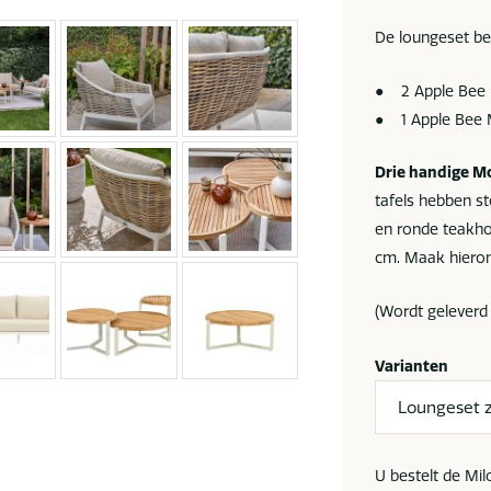
De loungeset bes
● 2 Apple Bee 
● 1 Apple Bee 
Drie handige M
tafels hebben s
en ronde teakho
cm. Maak hiero
(Wordt geleverd
Varianten
U bestelt de Mi