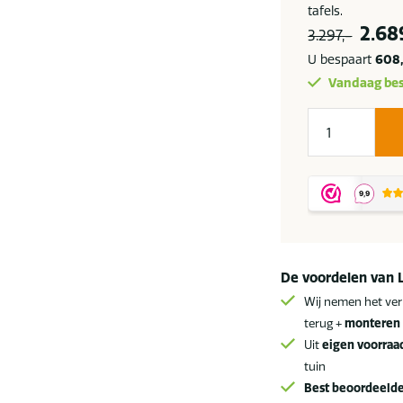
tafels.
Oors
2.68
3.297,-
prijs
U bespaart
608
was:
Vandaag bes
3.297
Apple
Bee
Milou
loungeset
Oyster
SALE
aantal
De voordelen van 
Wij nemen het ver
terug +
monteren 
Uit
eigen voorraa
tuin
Best beoordeeld