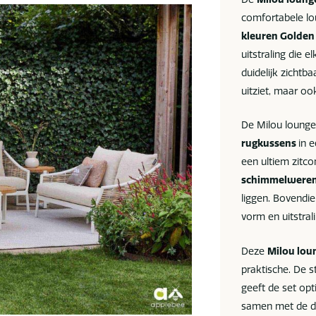
comfortabele lo
kleuren Golden
uitstraling die e
duidelijk zichtba
uitziet, maar o
De Milou lounge
rugkussens
in 
een ultiem zitc
schimmelwere
liggen. Bovendie
vorm en uitstra
Deze
Milou lou
praktische. De 
geeft de set opt
samen met de di