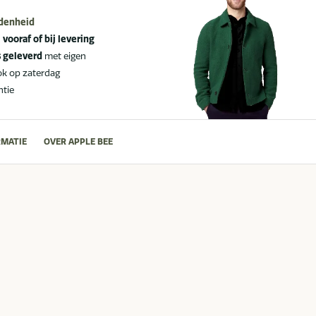
edenheid
:
vooraf of bij levering
s geleverd
met eigen
ok op zaterdag
ntie
MATIE
OVER APPLE BEE