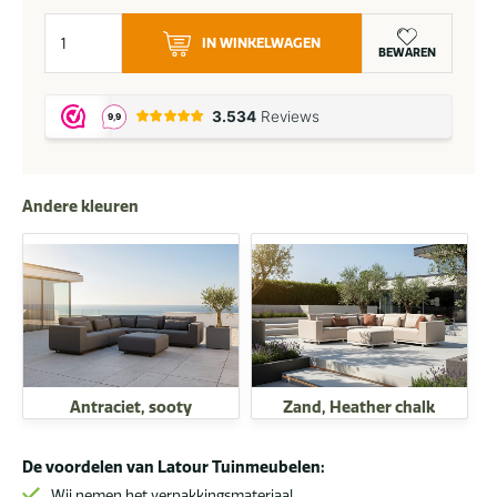
Flow.
IN WINKELWAGEN
Lux
BEWAREN
M
hoek
loungebank
graumel
chalk
Andere kleuren
aantal
Antraciet, sooty
Zand, Heather chalk
De voordelen van Latour Tuinmeubelen:
Wij nemen het verpakkingsmateriaal