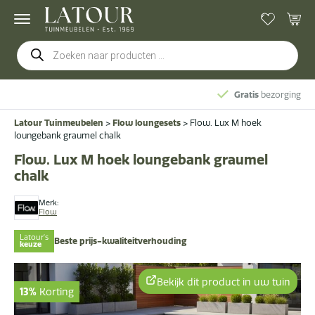
Producten
zoeken
Gratis
bezorging & montage
Latour Tuinmeubelen
>
Flow loungesets
>
Flow. Lux M hoek
loungebank graumel chalk
Flow. Lux M hoek loungebank graumel
chalk
Merk:
Flow
Latour's
Beste prijs-kwaliteitverhouding
keuze
Bekijk dit product in uw tuin
13%
Korting