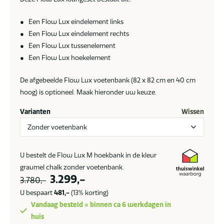
● Een Flow Lux eindelement links
● Een Flow Lux eindelement rechts
● Een Flow Lux tussenelement
● Een Flow Lux hoekelement
De afgebeelde Flow Lux voetenbank (82 x 82 cm en 40 cm
hoog) is optioneel. Maak hieronder uw keuze.
Varianten
Wissen
U bestelt de Flow Lux M hoekbank in de kleur
graumel chalk zonder voetenbank.
Oorspronkelijke
Huidige
3.299,-
3.780,-
prijs
prijs
U bespaart
481,-
(13% korting)
was:
is:
Vandaag besteld = binnen ca 6 werkdagen in
3.780,-.
3.299,-.
huis