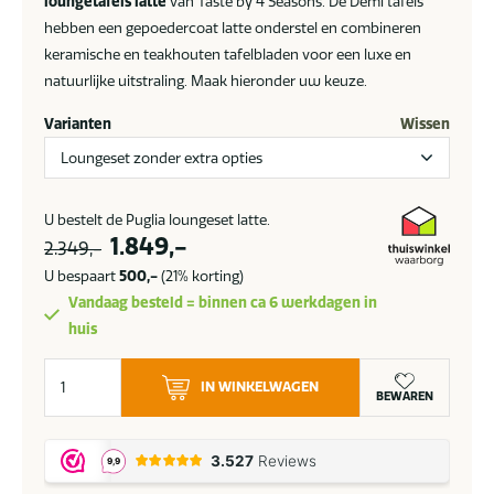
loungetafels latte
van Taste by 4 Seasons. De Demi tafels
hebben een gepoedercoat latte onderstel en combineren
keramische en teakhouten tafelbladen voor een luxe en
natuurlijke uitstraling. Maak hieronder uw keuze.
Varianten
Wissen
U bestelt de Puglia loungeset latte.
Oorspronkelijke
Huidige
1.849,-
2.349,-
prijs
prijs
U bespaart
500,-
(21% korting)
was:
is:
Vandaag besteld = binnen ca 6 werkdagen in
2.349,-.
1.849,-.
huis
Taste
IN WINKELWAGEN
by
BEWAREN
4
Seasons
Puglia