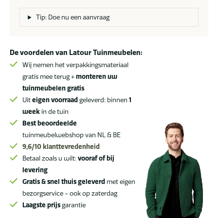
loungeset
latte
Tip: Doe nu een aanvraag
aantal
De voordelen van Latour Tuinmeubelen:
Wij nemen het verpakkingsmateriaal
gratis mee terug +
monteren uw
tuinmeubelen gratis
Uit
eigen voorraad
geleverd: binnen
1
week
in de tuin
Best beoordeelde
tuinmeubelwebshop van NL & BE
9,6/10
klanttevredenheid
Betaal zoals u wilt:
vooraf of bij
levering
Gratis & snel thuis geleverd
met eigen
bezorgservice - ook op zaterdag
Laagste prijs
garantie