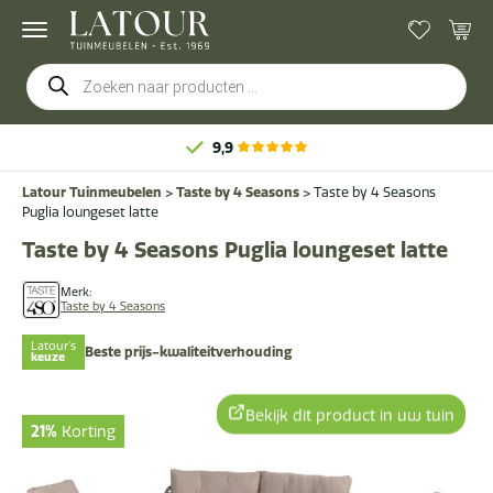
Producten
zoeken
,9
Latour Tuinmeubelen
>
Taste by 4 Seasons
>
Taste by 4 Seasons
Puglia loungeset latte
Taste by 4 Seasons Puglia loungeset latte
Merk:
Taste by 4 Seasons
Latour's
Beste prijs-kwaliteitverhouding
keuze
Bekijk dit product in uw tuin
21%
Korting