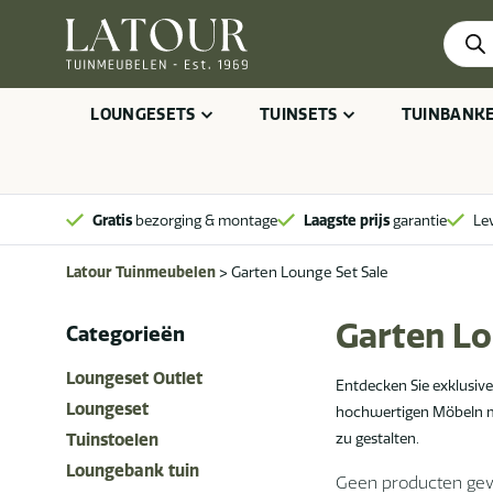
Produ
zoeke
LOUNGESETS
TUINSETS
TUINBANK
Gratis
bezorging & montage
Laagste prijs
garantie
Le
Latour Tuinmeubelen
>
Garten Lounge Set Sale
Garten Lo
Categorieën
Loungeset Outlet
Entdecken Sie exklusive
Loungeset
hochwertigen Möbeln mit
zu gestalten.
Tuinstoelen
Loungebank tuin
Geen producten gevo