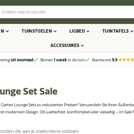
cten
n
EN
TUINSTOELEN
LIGBED
TUINTAFELS
ACCESSOIRES
vering
uit voorraad
Binnen
1 week
in de tuin
Klantscore
9,9
unge Set Sale
 Garten Lounge Sets zu reduzierten Preisen! Verwandeln Sie Ihren Außenber
 modernem Design. Ob wetterfest, komfortabel oder vielseitig – im Sale fin
nden die aan je zoekcriteria voldoen.