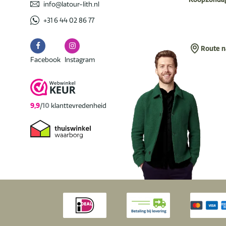
info@latour-lith.nl
+31 6 44 02 86 77
Route n
Facebook
Instagram
Facebook
Instagram
9,9
/
10
klanttevredenheid