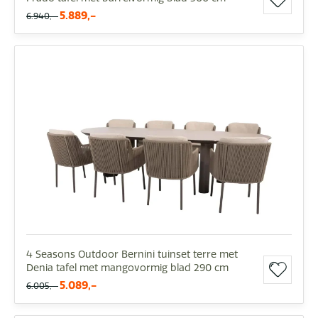
5.889,-
6.940,-
4 Seasons Outdoor Bernini tuinset terre met
Denia tafel met mangovormig blad 290 cm
5.089,-
6.005,-