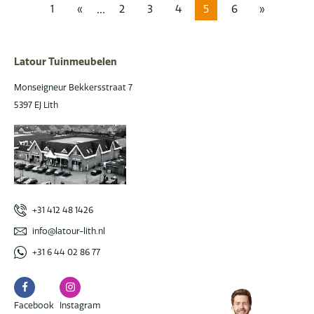
...
1
«
2
3
4
5
6
»
Latour Tuinmeubelen
Monseigneur Bekkersstraat 7
5397 EJ Lith
+31 412 48 1426
info@latour-lith.nl
+31 6 44 02 86 77
Facebook
Instagram
Facebook
Instagram