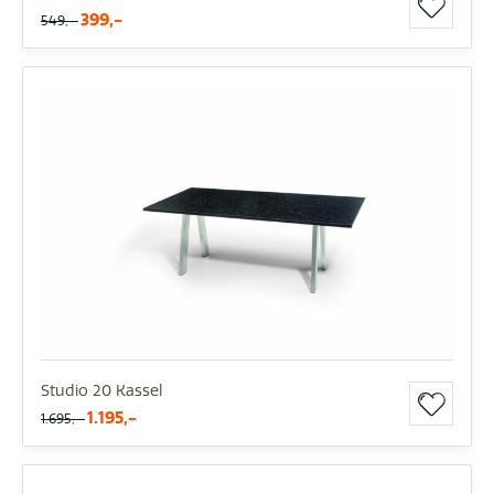
399,-
549,-
Studio 20 Kassel
1.195,-
1.695,-