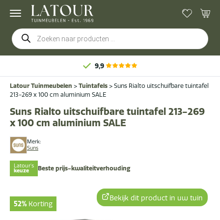
Producten
zoeken
9,9
Latour Tuinmeubelen
>
Tuintafels
>
Suns Rialto uitschuifbare tuintafel
213-269 x 100 cm aluminium SALE
Suns Rialto uitschuifbare tuintafel 213-269
x 100 cm aluminium SALE
Merk:
Suns
Latour's
Beste prijs-kwaliteitverhouding
keuze
Bekijk dit product in uw tuin
52%
Korting