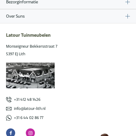
Bezorginformatie
Over Suns
Latour Tuinmeubelen
Monseigneur Bekkersstraat 7
5397 EJ Lith
+31 412 48 1426
info@latour-lith.nl
+31 6 44 02 86 77
Facebook
Instagram