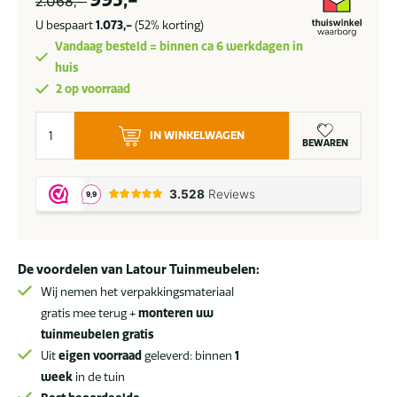
2.068,-
U bespaart
1.073,-
(52% korting)
Vandaag besteld = binnen ca 6 werkdagen in
huis
2 op voorraad
Suns
IN WINKELWAGEN
Rialto
BEWAREN
uitschuifbare
tuintafel
213-
269
x
De voordelen van Latour Tuinmeubelen:
100
cm
Wij nemen het verpakkingsmateriaal
aluminium
gratis mee terug +
monteren uw
SALE
tuinmeubelen gratis
aantal
Uit
eigen voorraad
geleverd: binnen
1
week
in de tuin