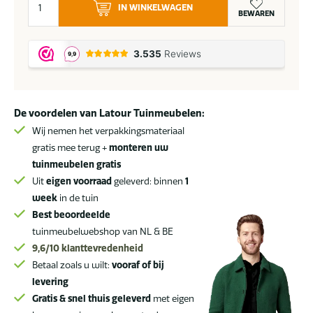
IN WINKELWAGEN
Kota
BEWAREN
loungeset
rechts
light
anthracite
SALE
De voordelen van Latour Tuinmeubelen:
aantal
Wij nemen het verpakkingsmateriaal
gratis mee terug +
monteren uw
tuinmeubelen gratis
Uit
eigen voorraad
geleverd: binnen
1
week
in de tuin
Best beoordeelde
tuinmeubelwebshop van NL & BE
9,6/10
klanttevredenheid
Betaal zoals u wilt:
vooraf of bij
levering
Gratis & snel thuis geleverd
met eigen