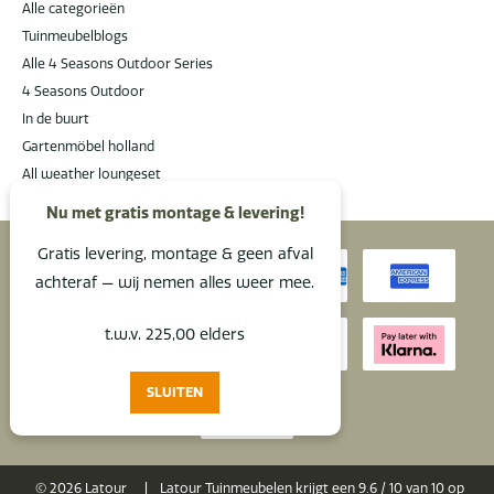
Alle categorieën
Tuinmeubelblogs
Alle 4 Seasons Outdoor Series
4 Seasons Outdoor
In de buurt
Gartenmöbel holland
All weather loungeset
Nu met gratis montage & levering!
Gratis levering, montage & geen afval
achteraf — wij nemen alles weer mee.
t.w.v. 225,00 elders
SLUITEN
© 2026 Latour
|
Latour Tuinmeubelen krijgt een
9.6
/
10
van 10 op