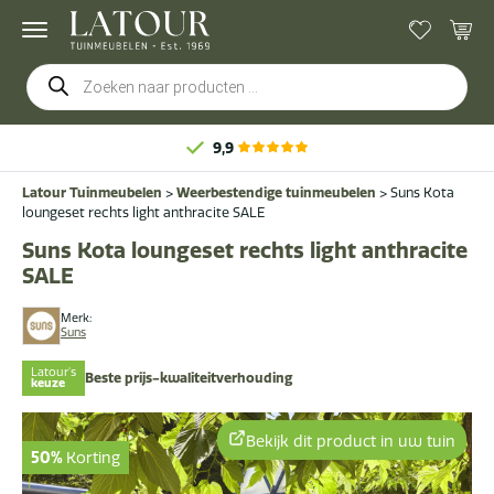
Producten
zoeken
9,9
Latour Tuinmeubelen
>
Weerbestendige tuinmeubelen
>
Suns Kota
loungeset rechts light anthracite SALE
Suns Kota loungeset rechts light anthracite
SALE
Merk:
Suns
Latour's
Beste prijs-kwaliteitverhouding
keuze
Bekijk dit product in uw tuin
50%
Korting