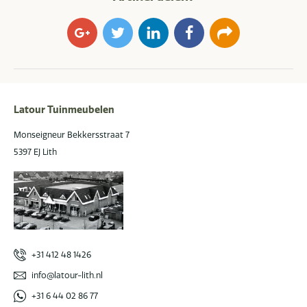
Google+
Twitter
LinkedIn
Facebook
E-
mail
Latour Tuinmeubelen
Monseigneur Bekkersstraat 7
5397 EJ Lith
+31 412 48 1426
info@latour-lith.nl
+31 6 44 02 86 77