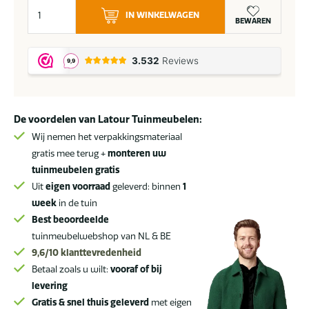
Suns
IN WINKELWAGEN
Evora
BEWAREN
loungeset
light
antraciet
SALE
aantal
De voordelen van Latour Tuinmeubelen:
Wij nemen het verpakkingsmateriaal
gratis mee terug +
monteren uw
tuinmeubelen gratis
Uit
eigen voorraad
geleverd: binnen
1
week
in de tuin
Best beoordeelde
tuinmeubelwebshop van NL & BE
9,6/10
klanttevredenheid
Betaal zoals u wilt:
vooraf of bij
levering
Gratis & snel thuis geleverd
met eigen