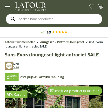
Producten
zoeken
9,9
Latour Tuinmeubelen
>
Loungeset
>
Platform loungeset
>
Suns Evora
loungeset light antraciet SALE
Suns Evora loungeset light antraciet SALE
Merk:
Suns
Latour's
Beste prijs-kwaliteitverhouding
keuze
Bekijk dit product in uw tuin
41%
Korting