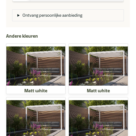
363
cm
Ontvang persoonlijke aanbieding
aantal
Andere kleuren
Matt white
Matt white