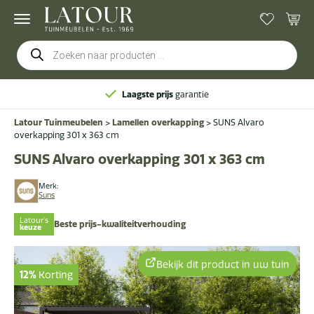
Producten
zoeken
Laagste prijs
garantie
Latour Tuinmeubelen
>
Lamellen overkapping
>
SUNS Alvaro
overkapping 301 x 363 cm
SUNS Alvaro overkapping 301 x 363 cm
Merk:
Suns
Latour's
Beste prijs-kwaliteitverhouding
keuze
Bekijk dit product in uw tuin
12%
Korting