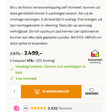
Als u de Alvaro terrasoverkapping zelf monteert, kunnen wij
deze gemiddeld binnen 5 werkdagen leveren. Als wij de
montage verzorgen, is de levertijd in overleg. Ook brengen wij
dan montagekosten in rekening. Deze zijn op aanvraag
verkrijgbaar. De roll-up/down zijschermen zijn optioneel en
kunnen aan elke zijde geplaatst worden. Bel 0412-481426 om
deze opties te bespreken.
3.499,-
3.975,-
U bespaart
476,-
(12% korting)
Vandaag besteld = binnen ca 6 werkdagen in
huis
2 op voorraad
SUNS
IN WINKELWAGEN
Alvaro
BEWAREN
overkapping
301
x