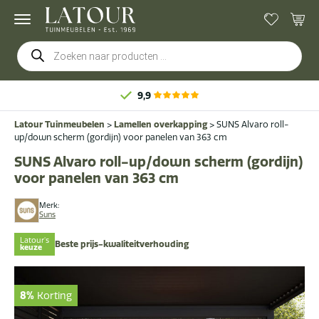
Producten
zoeken
9,9
Latour Tuinmeubelen
>
Lamellen overkapping
>
SUNS Alvaro roll-
up/down scherm (gordijn) voor panelen van 363 cm
SUNS Alvaro roll-up/down scherm (gordijn)
voor panelen van 363 cm
Merk:
Suns
Latour's
Beste prijs-kwaliteitverhouding
keuze
8%
Korting