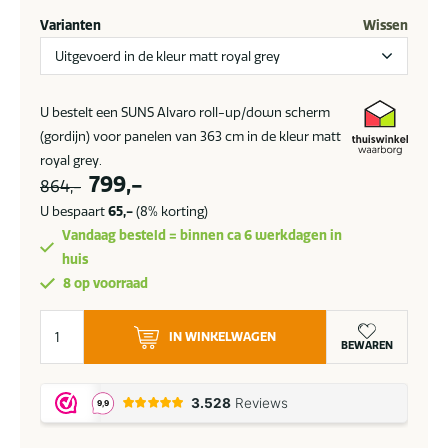
Varianten
Wissen
U bestelt een SUNS Alvaro roll-up/down scherm
(gordijn) voor panelen van 363 cm in de kleur matt
royal grey.
Oorspronkelijke
Huidige
799,-
864,-
prijs
prijs
U bespaart
65,-
(8% korting)
was:
is:
Vandaag besteld = binnen ca 6 werkdagen in
864,-.
799,-.
huis
8 op voorraad
SUNS
IN WINKELWAGEN
Alvaro
BEWAREN
roll-
up/down
scherm
(gordijn)