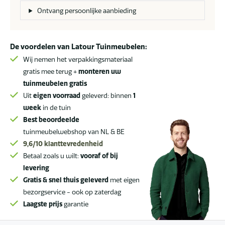
voor
Ontvang persoonlijke aanbieding
panelen
van
363
De voordelen van Latour Tuinmeubelen:
cm
Wij nemen het verpakkingsmateriaal
aantal
gratis mee terug +
monteren uw
tuinmeubelen gratis
Uit
eigen voorraad
geleverd: binnen
1
week
in de tuin
Best beoordeelde
tuinmeubelwebshop van NL & BE
9,6/10
klanttevredenheid
Betaal zoals u wilt:
vooraf of bij
levering
Gratis & snel thuis geleverd
met eigen
bezorgservice - ook op zaterdag
Laagste prijs
garantie