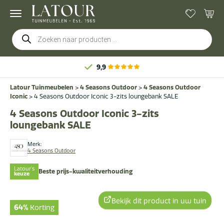
Producten
zoeken
9,9
Latour Tuinmeubelen
>
4 Seasons Outdoor
>
4 Seasons Outdoor
Iconic
>
4 Seasons Outdoor Iconic 3-zits loungebank SALE
4 Seasons Outdoor Iconic 3-zits
loungebank SALE
Merk:
4 Seasons Outdoor
Latour's
Beste prijs-kwaliteitverhouding
keuze
Bekijk dit product in uw tuin
64%
Korting