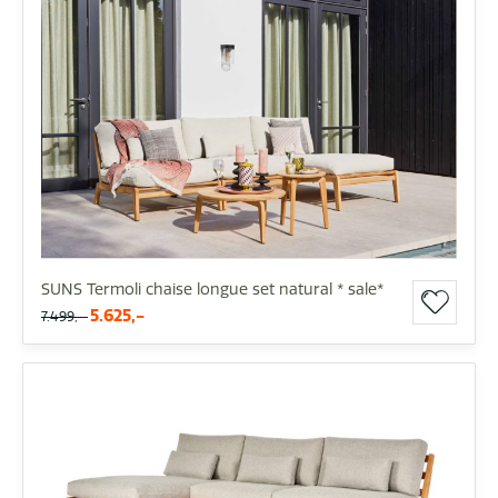
SUNS Termoli chaise longue set natural * sale*
5.625,-
7.499,-