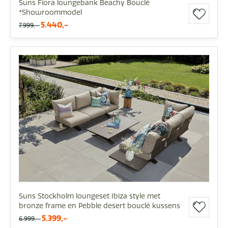
Suns Fiora loungebank Beachy Bouclé
*Showroommodel
5.440,-
7.999,-
Suns Stockholm loungeset Ibiza style met
bronze frame en Pebble desert bouclé kussens
5.399,-
6.999,-