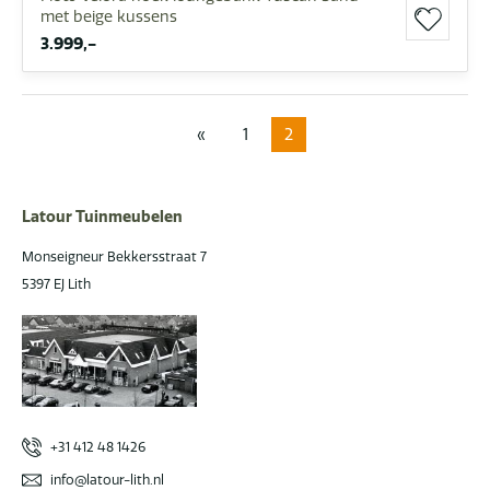
met beige kussens
3.999,-
«
1
2
Latour Tuinmeubelen
Monseigneur Bekkersstraat 7
5397 EJ Lith
+31 412 48 1426
info@latour-lith.nl