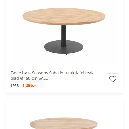
Taste by 4 Seasons Saba low tuintafel teak
blad Ø 160 cm SALE
1.295,-
1.958,-