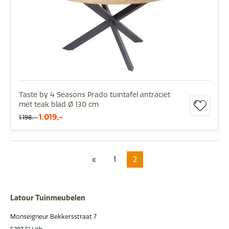
Taste by 4 Seasons Prado tuintafel antraciet
met teak blad Ø 130 cm
1.019,-
1.198,-
«
1
2
Latour Tuinmeubelen
Monseigneur Bekkersstraat 7