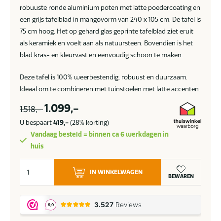
robuuste ronde aluminium poten met latte poedercoating en
een grijs tafelblad in mangovorm van 240 x 105 cm. De tafel is
75 cm hoog. Het op gehard glas geprinte tafelblad ziet eruit
als keramiek en voelt aan als natuursteen. Bovendien is het
blad kras- en kleurvast en eenvoudig schoon te maken.
Deze tafel is 100% weerbestendig, robuust en duurzaam.
Ideaal om te combineren met tuinstoelen met latte accenten.
1.099,-
1.518,-
U bespaart
419,-
(28% korting)
Vandaag besteld = binnen ca 6 werkdagen in
huis
Taste
IN WINKELWAGEN
by
BEWAREN
4
Seasons
Denia