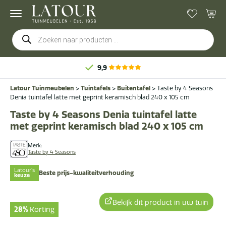
Producten
zoeken
9,9
Latour Tuinmeubelen
>
Tuintafels
>
Buitentafel
>
Taste by 4 Seasons
Denia tuintafel latte met geprint keramisch blad 240 x 105 cm
Taste by 4 Seasons Denia tuintafel latte
met geprint keramisch blad 240 x 105 cm
Merk:
Taste by 4 Seasons
Latour's
Beste prijs-kwaliteitverhouding
keuze
Bekijk dit product in uw tuin
28%
Korting