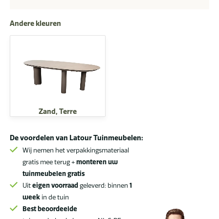
tuintafel
latte
Andere kleuren
met
geprint
keramisch
blad
240
x
105
cm
Zand, Terre
aantal
De voordelen van Latour Tuinmeubelen:
Wij nemen het verpakkingsmateriaal
gratis mee terug +
monteren uw
tuinmeubelen gratis
Uit
eigen voorraad
geleverd: binnen
1
week
in de tuin
Best beoordeelde