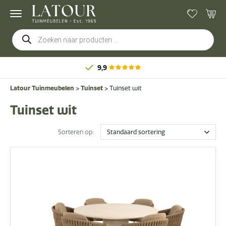
Producten
zoeken
9,9
Latour Tuinmeubelen
>
Tuinset
>
Tuinset wit
Tuinset wit
Sorteren op: