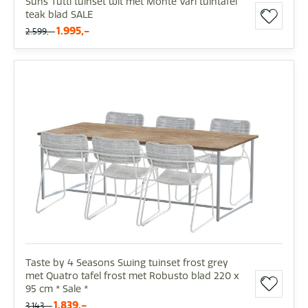
Suns Tutti tuinset wit met Monte Vari tuintafel
teak blad SALE
1.995,-
2.599,-
Taste by 4 Seasons Swing tuinset frost grey
met Quatro tafel frost met Robusto blad 220 x
95 cm * Sale *
1.839,-
3.143,-