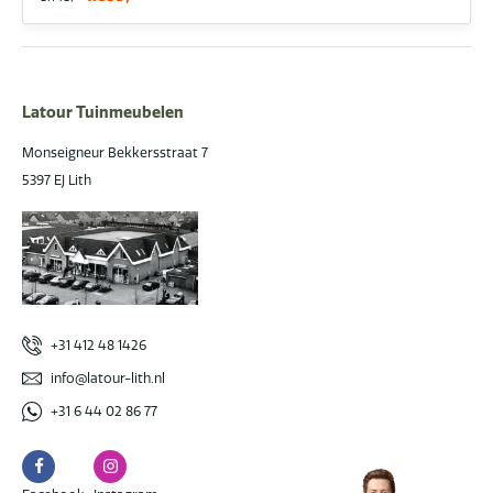
Latour Tuinmeubelen
Monseigneur Bekkersstraat 7
5397 EJ Lith
+31 412 48 1426
info@latour-lith.nl
+31 6 44 02 86 77
Facebook
Instagram