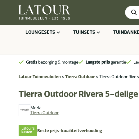
Produ
zoeke
LOUNGESETS
TUINSETS
TUINBANK
Gratis
bezorging & montage
Laagste prijs
garantie
Le
Latour Tuinmeubelen
>
Tierra Outdoor
>
Tierra Outdoor River
Tierra Outdoor Rivera 5-delige
Merk:
Tierra Outdoor
Latour's
Beste prijs-kwaliteitverhouding
keuze