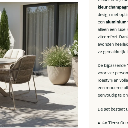
kleur champag
design met optim
een
aluminium 
alleen een luxe
zitcomfort. Dan
avonden heerlij
ze gemakkelijk k
De bijpassende
voor vier perso
roestvrij en vol
een moderne uits
eenvoudig te o
De set bestaat u
● 4x Tierra Outd