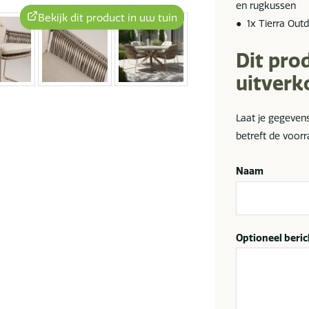
en rugkussen
Bekijk dit product in uw tuin
● 1x Tierra Out
Dit pro
uitverk
Laat je gegeven
betreft de voorr
Naam
Optioneel beric