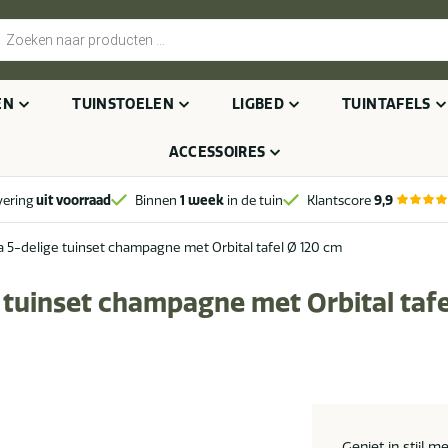
cten
n
EN
TUINSTOELEN
LIGBED
TUINTAFELS
ACCESSOIRES
vering
uit voorraad
Binnen
1 week
in de tuin
Klantscore
9,9
a 5-delige tuinset champagne met Orbital tafel Ø 120 cm
 tuinset champagne met Orbital taf
Geniet in stijl m