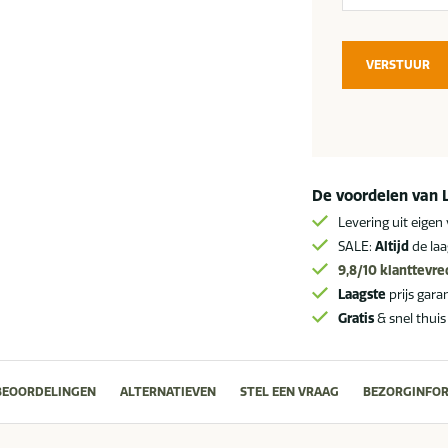
VERSTUUR
De voordelen van 
Levering uit eigen
SALE:
Altijd
de laa
9,8/10
klanttevr
Laagste
prijs gara
Gratis
& snel thuis
BEOORDELINGEN
ALTERNATIEVEN
STEL EEN VRAAG
BEZORGINFOR