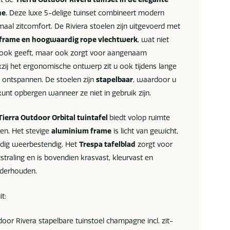
ne
. Deze luxe 5-delige tuinset combineert modern
aal zitcomfort. De Riviera stoelen zijn uitgevoerd met
frame en hoogwaardig rope vlechtwerk
, wat niet
 look geeft, maar ook zorgt voor aangenaam
kzij het ergonomische ontwerp zit u ook tijdens lange
k ontspannen. De stoelen zijn
stapelbaar
, waardoor u
unt opbergen wanneer ze niet in gebruik zijn.
Tierra Outdoor Orbital tuintafel
biedt volop ruimte
nen. Het stevige
aluminium frame
is licht van gewicht,
ledig weerbestendig. Het
Trespa tafelblad
zorgt voor
traling en is bovendien krasvast, kleurvast en
nderhouden.
it:
oor Rivera stapelbare tuinstoel champagne incl. zit-