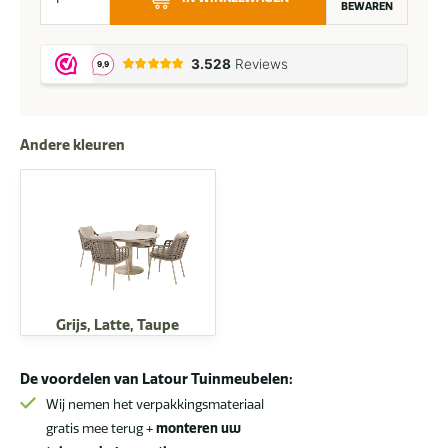
by
BEWAREN
4
Seasons
Puglia
tuinset
terre
Andere kleuren
met
Sarah
tafel
met
geprint
keramisch
blad
Ø
Grijs, Latte, Taupe
120
cm
De voordelen van Latour Tuinmeubelen:
aantal
Wij nemen het verpakkingsmateriaal
gratis mee terug +
monteren uw