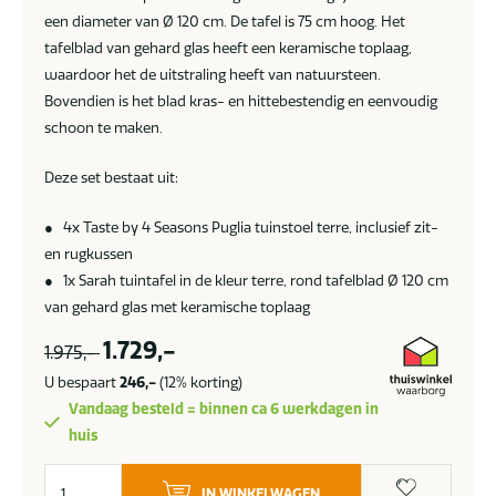
een diameter van Ø 120 cm. De tafel is 75 cm hoog. Het
tafelblad van gehard glas heeft een keramische toplaag,
waardoor het de uitstraling heeft van natuursteen.
Bovendien is het blad kras- en hittebestendig en eenvoudig
schoon te maken.
Deze set bestaat uit:
● 4x Taste by 4 Seasons Puglia tuinstoel terre, inclusief zit-
en rugkussen
● 1x Sarah tuintafel in de kleur terre, rond tafelblad Ø 120 cm
van gehard glas met keramische toplaag
1.729,-
1.975,-
U bespaart
246,-
(12% korting)
Vandaag besteld = binnen ca 6 werkdagen in
huis
Taste
IN WINKELWAGEN