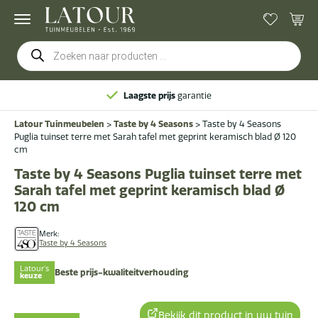
Producten
zoeken
Laagste prijs
garantie
Latour Tuinmeubelen
>
Taste by 4 Seasons
>
Taste by 4 Seasons
Puglia tuinset terre met Sarah tafel met geprint keramisch blad Ø 120
cm
Taste by 4 Seasons Puglia tuinset terre met
Sarah tafel met geprint keramisch blad Ø
120 cm
Merk:
Taste by 4 Seasons
Latour's
Beste prijs-kwaliteitverhouding
keuze
Bekijk dit product in uw tuin