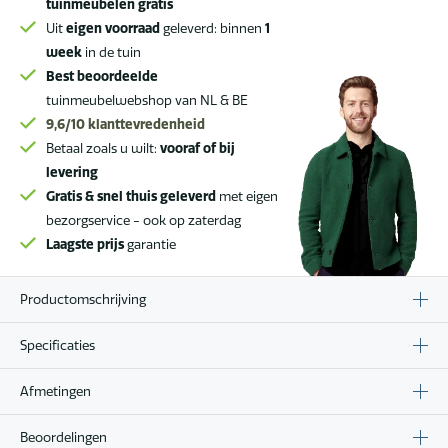
tuinmeubelen gratis
Uit
eigen voorraad
geleverd: binnen
1
week
in de tuin
Best beoordeelde
tuinmeubelwebshop van NL & BE
9,6/10
klanttevredenheid
Betaal zoals u wilt:
vooraf of bij
levering
Gratis & snel thuis geleverd
met eigen
bezorgservice - ook op zaterdag
Laagste prijs
garantie
Productomschrijving
Specificaties
Afmetingen
Beoordelingen