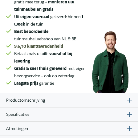
aantal
gratis mee terug +
monteren uw
tuinmeubelen gratis
Uit
eigen voorraad
geleverd: binnen
1
week
in de tuin
Best beoordeelde
tuinmeubelwebshop van NL & BE
9,6/10
klanttevredenheid
Betaal zoals u wilt:
vooraf of bij
levering
Gratis & snel thuis geleverd
met eigen
bezorgservice - ook op zaterdag
Laagste prijs
garantie
Productomschrijving
Specificaties
Afmetingen