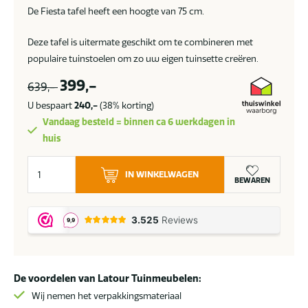
De Fiesta tafel heeft een hoogte van 75 cm.
Deze tafel is uitermate geschikt om te combineren met
populaire tuinstoelen om zo uw eigen tuinsette creëren.
399,-
639,-
U bespaart
240,-
(38% korting)
Vandaag besteld = binnen ca 6 werkdagen in
huis
Taste
IN WINKELWAGEN
by
BEWAREN
4
Seasons
Fiesta
tuintafel
Ø
De voordelen van Latour Tuinmeubelen:
90
cm
Wij nemen het verpakkingsmateriaal