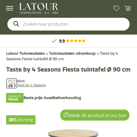
Producten
zoeken
9,9
Latour Tuinmeubelen
>
Tuinmeubelen uitverkoop
>
Taste by 4
Seasons Fiesta tuintafel Ø 90 cm
Taste by 4 Seasons Fiesta tuintafel Ø 90 cm
Merk:
Taste by 4 Seasons
Latour's
Beste prijs-kwaliteitverhouding
keuze
Bekijk dit product in uw tuin
38%
Korting