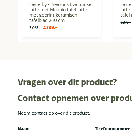
Taste by 4 Seasons Eva tuinset
Taste
latte met Manolo tafel latte
latte
met geprint keramisch
tafel
tafelblad 240 cm
3.372,-
Oorspronkelijke
Huidige
2.399,-
3.063,-
prijs
prijs
was:
is:
3.063,-.
2.399,-.
Vragen over dit product?
Contact opnemen over prod
Neem contact op over dit product.
Naam
Telefoonnummer