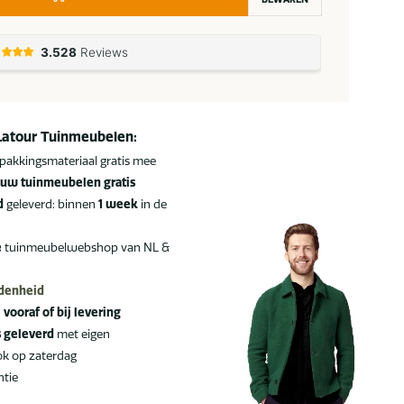
Latour Tuinmeubelen:
pakkingsmateriaal gratis mee
uw tuinmeubelen gratis
d
geleverd: binnen
1 week
in de
e
tuinmeubelwebshop van NL &
edenheid
:
vooraf of bij levering
s geleverd
met eigen
ok op zaterdag
ntie