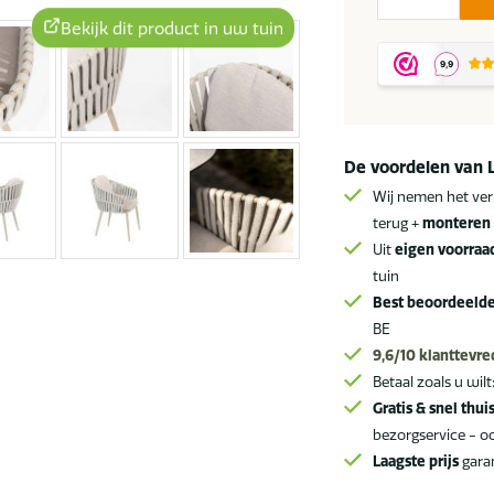
by
Bekijk dit product in uw tuin
4
Seasons
Eva
tuinstoel
latte
De voordelen van 
SALE
Wij nemen het ver
aantal
terug +
monteren 
Uit
eigen voorraa
tuin
Best beoordeeld
BE
9,6/10
klanttevr
Betaal zoals u wilt
Gratis & snel thui
bezorgservice - o
Laagste prijs
gara