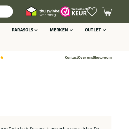
PARASOLS
MERKEN
OUTLET
Contact
Over ons
Showroom
l van Taste by 4 Seasons is een echte eye catcher. De