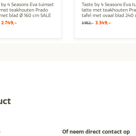
 by 4 Seasons Eva tuinset
Taste by 4 Seasons Eva t
 met teakhouten Prado
latte met teakhouten Pr
 met blad Ø 160 cm SALE
tafel met ovaal blad 240
Oorspronkelijke
Huidige
Oorspronkelijke
Huidige
2.749,-
3.349,-
3.952,-
prijs
prijs
prijs
prijs
was:
is:
was:
is:
3.372,-.
2.749,-.
3.952,-.
3.349,-.
uct
Of neem direct contact op
*