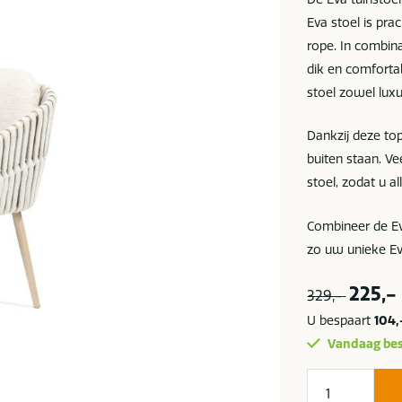
Eva stoel is pr
rope. In combin
dik en comfortab
stoel zowel lux
Dankzij deze top
buiten staan. Ve
stoel, zodat u a
Combineer de Ev
zo uw unieke Ev
225,-
329,-
U bespaart
104,
Vandaag bes
Taste