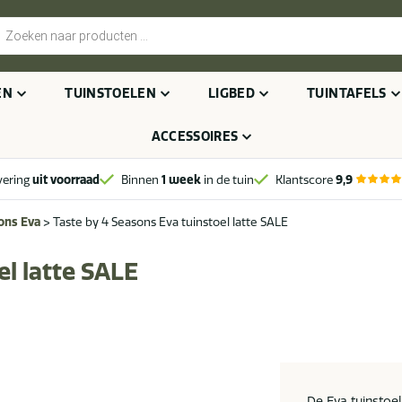
cten
n
EN
TUINSTOELEN
LIGBED
TUINTAFELS
ACCESSOIRES
vering
uit voorraad
Binnen
1 week
in de tuin
Klantscore
9,9
ons Eva
>
Taste by 4 Seasons Eva tuinstoel latte SALE
el latte SALE
De Eva tuinstoe