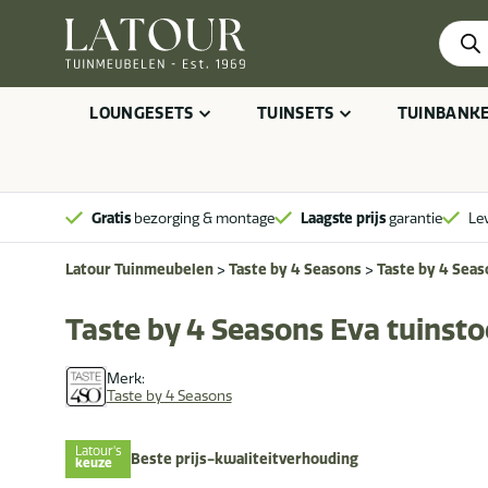
Produ
zoeke
LOUNGESETS
TUINSETS
TUINBANK
Gratis
bezorging & montage
Laagste prijs
garantie
Le
Latour Tuinmeubelen
>
Taste by 4 Seasons
>
Taste by 4 Seas
Taste by 4 Seasons Eva tuinsto
Merk:
Taste by 4 Seasons
Latour's
Beste prijs-kwaliteitverhouding
keuze