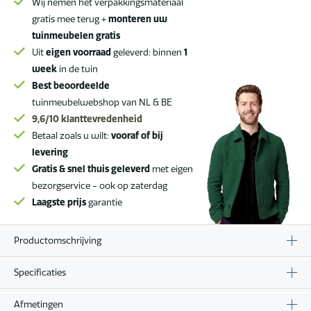
teakhouten
Wij nemen het verpakkingsmateriaal
Prado
gratis mee terug +
monteren uw
tafel
tuinmeubelen gratis
met
Uit
eigen voorraad
geleverd: binnen
1
ovaal
week
in de tuin
blad
Best beoordeelde
240
tuinmeubelwebshop van NL & BE
cm
9,6/10
klanttevredenheid
aantal
Betaal zoals u wilt:
vooraf of bij
levering
Gratis & snel thuis geleverd
met eigen
bezorgservice - ook op zaterdag
Laagste prijs
garantie
Productomschrijving
Specificaties
Afmetingen