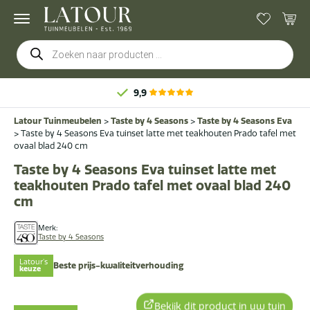
Producten
zoeken
9,9
Latour Tuinmeubelen
>
Taste by 4 Seasons
>
Taste by 4 Seasons Eva
>
Taste by 4 Seasons Eva tuinset latte met teakhouten Prado tafel met
ovaal blad 240 cm
Taste by 4 Seasons Eva tuinset latte met
teakhouten Prado tafel met ovaal blad 240
cm
Merk:
Taste by 4 Seasons
Latour's
Beste prijs-kwaliteitverhouding
keuze
Bekijk dit product in uw tuin