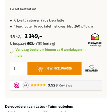
De set bestaat uit:
● 6 Eva tuinstoelen in de kleur latte
● 1 teakhouten Prado tafel met ovaal blad 240 x 115 cm
3.349,-
3.952,-
U bespaart
603,-
(15% korting)
Vandaag besteld = binnen ca 6 werkdagen in
huis
Taste
IN WINKELWAGEN
by
BEWAREN
4
Seasons
Eva
tuinset
latte
De voordelen van Latour Tuinmeubelen:
met