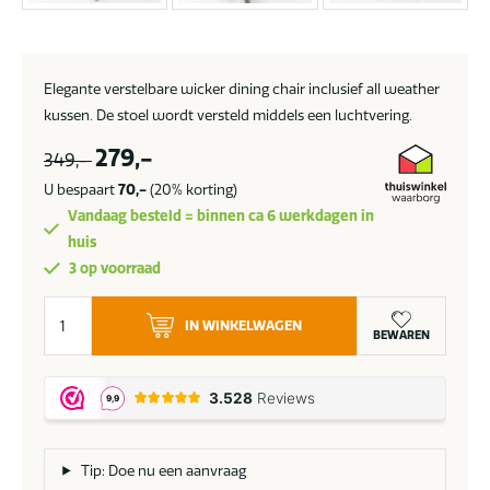
Elegante verstelbare wicker dining chair inclusief all weather
kussen. De stoel wordt versteld middels een luchtvering.
279,-
349,-
U bespaart
70,-
(20% korting)
Vandaag besteld = binnen ca 6 werkdagen in
huis
3 op voorraad
Taste
IN WINKELWAGEN
by
BEWAREN
4
Seasons
Bolzano
oldteak
aantal
Tip: Doe nu een aanvraag