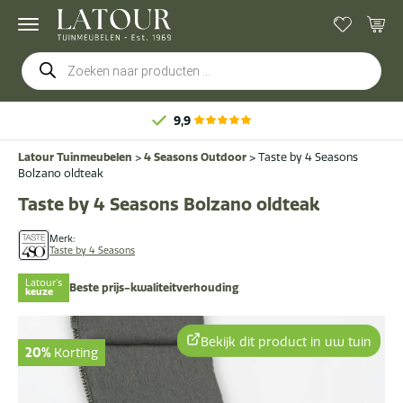
Producten
zoeken
9,9
Latour Tuinmeubelen
>
4 Seasons Outdoor
>
Taste by 4 Seasons
Bolzano oldteak
Taste by 4 Seasons Bolzano oldteak
Merk:
Taste by 4 Seasons
Latour's
Beste prijs-kwaliteitverhouding
keuze
Bekijk dit product in uw tuin
20%
Korting