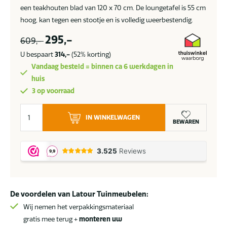
een teakhouten blad van 120 x 70 cm. De loungetafel is 55 cm
hoog, kan tegen een stootje en is volledig weerbestendig.
295,-
609,-
U bespaart
314,-
(52% korting)
Vandaag besteld = binnen ca 6 werkdagen in
huis
3 op voorraad
Taste
IN WINKELWAGEN
by
BEWAREN
4
Seasons
Ambassador
hoge
loungetafel
De voordelen van Latour Tuinmeubelen:
teak
blad
Wij nemen het verpakkingsmateriaal
120
gratis mee terug +
monteren uw