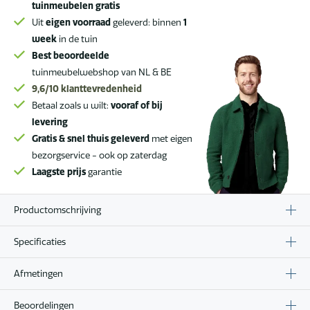
x
tuinmeubelen gratis
70
Uit
eigen voorraad
geleverd: binnen
1
SALE
week
in de tuin
aantal
Best beoordeelde
tuinmeubelwebshop van NL & BE
9,6/10
klanttevredenheid
Betaal zoals u wilt:
vooraf of bij
levering
Gratis & snel thuis geleverd
met eigen
bezorgservice - ook op zaterdag
Laagste prijs
garantie
Productomschrijving
Specificaties
Afmetingen
Beoordelingen