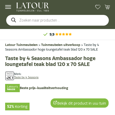
Producten
zoeken
9,9
Latour Tuinmeubelen
>
Tuinmeubelen uitverkoop
>
Taste by 4
Seasons Ambassador hoge loungetafel teak blad 120 x 70 SALE
Taste by 4 Seasons Ambassador hoge
loungetafel teak blad 120 x 70 SALE
Merk:
Taste by 4 Seasons
Latour's
Beste prijs-kwaliteitverhouding
keuze
Bekijk dit product in uw tuin
52%
Korting