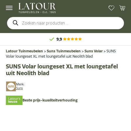
Producten
zoeken
9,9
Latour Tuinmeubelen
>
Suns Tuinmeubelen
>
Suns Volar
>
SUNS
Volar loungeset XL met loungetafel wit Neolith blad
SUNS Volar loungeset XL met loungetafel
wit Neolith blad
Merk:
Suns
Latour's
Beste prijs-kwaliteitverhouding
keuze