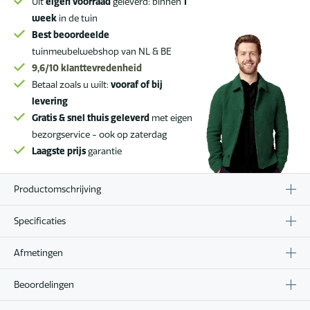
Uit
eigen voorraad
geleverd: binnen
1
week
in de tuin
Best beoordeelde
tuinmeubelwebshop van NL & BE
9,6/10
klanttevredenheid
Betaal zoals u wilt:
vooraf of bij
levering
Gratis & snel thuis geleverd
met eigen
bezorgservice - ook op zaterdag
Laagste prijs
garantie
Productomschrijving
Specificaties
Afmetingen
Beoordelingen