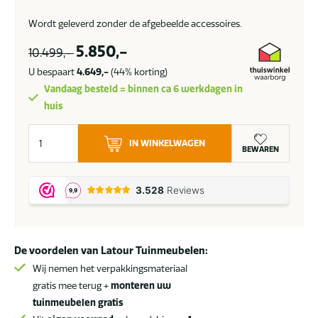
Wordt geleverd zonder de afgebeelde accessoires.
5.850,-
10.499,-
U bespaart
4.649,-
(44% korting)
Vandaag besteld = binnen ca 6 werkdagen in
huis
Suns
IN WINKELWAGEN
Evora
BEWAREN
loungeset
SALE
aantal
De voordelen van Latour Tuinmeubelen:
Wij nemen het verpakkingsmateriaal
gratis mee terug +
monteren uw
tuinmeubelen gratis