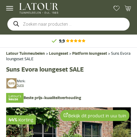
Producten
zoeken
9,9
Latour Tuinmeubelen
>
Loungeset
>
Platform loungeset
>
Suns Evora
loungeset SALE
Suns Evora loungeset SALE
Merk:
Suns
Latour's
Beste prijs-kwaliteitverhouding
keuze
Bekijk dit product in uw tuin
44%
Korting