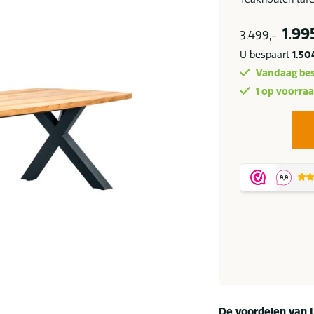
1.99
3.499,-
U bespaart
1.50
Vandaag bes
1 op voorra
Suns
Atlanta
300
cm
antraciet
SALE
aantal
De voordelen van 