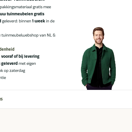
pakkingsmateriaal gratis mee
uw tuinmeubelen gratis
d
geleverd: binnen
1 week
in de
e
tuinmeubelwebshop van NL &
edenheid
:
vooraf of bij levering
s geleverd
met eigen
ok op zaterdag
ntie
NS