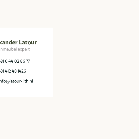
xander Latour
inmeubel expert
+31 6 44 02 86 77
+31 412 48 1426
info@latour-lith.nl