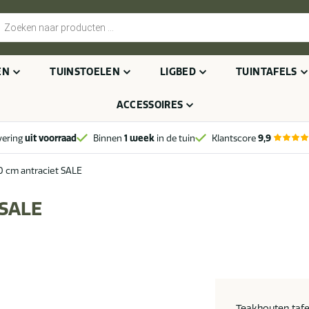
cten
n
EN
TUINSTOELEN
LIGBED
TUINTAFELS
ACCESSOIRES
vering
uit voorraad
Binnen
1 week
in de tuin
Klantscore
9,9
0 cm antraciet SALE
 SALE
Teakhouten tafe