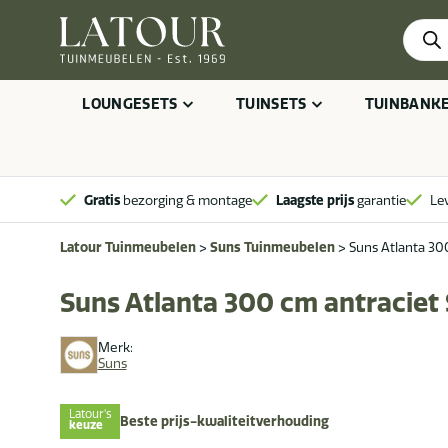
Produ
zoeke
LOUNGESETS
TUINSETS
TUINBANK
Gratis
bezorging & montage
Laagste prijs
garantie
Le
Latour Tuinmeubelen
>
Suns Tuinmeubelen
>
Suns Atlanta 30
Suns Atlanta 300 cm antraciet
Merk:
Suns
Latour's
Beste prijs-kwaliteitverhouding
keuze