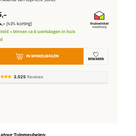
5,-
4,-
(43% korting)
teld = binnen ca 6 werkdagen in huis
ad
IN WINKELWAGEN
BEWAREN
Latour Tuinmeubelen: