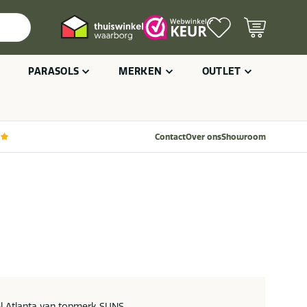
PARASOLS
MERKEN
OUTLET
Contact
Over ons
Showroom
l Atlanta van topmerk SUNS.