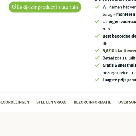
Bekijk dit product in uw tuin
Wij nemen het ver
terug +
monteren 
Uit
eigen voorraa
tuin
Best beoordeeld
BE
9,6/10
klanttevr
Betaal zoals u wilt
Gratis & snel thui
bezorgservice - o
Laagste prijs
gara
BEOORDELINGEN
STEL EEN VRAAG
BEZORGINFORMATIE
OVER SU