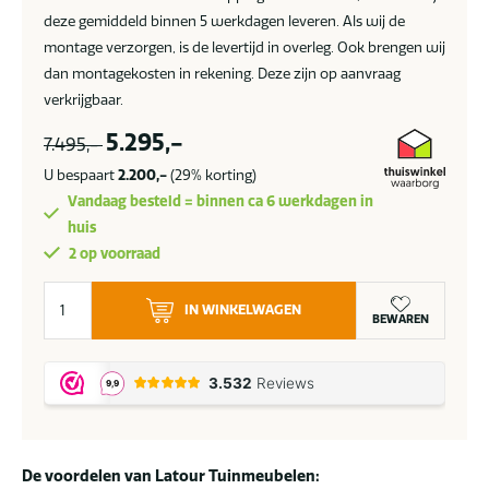
deze gemiddeld binnen 5 werkdagen leveren. Als wij de
montage verzorgen, is de levertijd in overleg. Ook brengen wij
dan montagekosten in rekening. Deze zijn op aanvraag
verkrijgbaar.
5.295,-
7.495,-
U bespaart
2.200,-
(29% korting)
Vandaag besteld = binnen ca 6 werkdagen in
huis
2 op voorraad
SUNS
IN WINKELWAGEN
Alvaro
BEWAREN
overkapping
591
x
363
cm
De voordelen van Latour Tuinmeubelen:
SALE