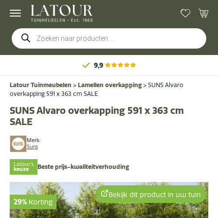
Producten
zoeken
9
Latour Tuinmeubelen
>
Lamellen overkapping
>
SUNS Alvaro
overkapping 591 x 363 cm SALE
SUNS Alvaro overkapping 591 x 363 cm
SALE
Merk:
Suns
Latour's
Beste prijs-kwaliteitverhouding
keuze
Bekijk dit product in uw tuin
29%
Korting