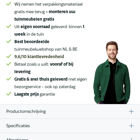
aantal
Wij nemen het verpakkingsmateriaal
gratis mee terug +
monteren uw
tuinmeubelen gratis
Uit
eigen voorraad
geleverd: binnen
1
week
in de tuin
Best beoordeelde
tuinmeubelwebshop van NL & BE
9,6/10
klanttevredenheid
Betaal zoals u wilt:
vooraf of bij
levering
Gratis & snel thuis geleverd
met eigen
bezorgservice - ook op zaterdag
Laagste prijs
garantie
Productomschrijving
Specificaties
Afmetingen