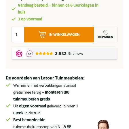
was:
is:
Vandaag besteld = binnen ca 6 werkdagen in
699,-.
495,-.
huis
3 op voorraad
Platinum
IN WINKELWAGEN
Challenger
BEWAREN
T2
Ø
350
cm
wit
De voordelen van Latour Tuinmeubelen:
+
hoes
Wij nemen het verpakkingsmateriaal
aantal
gratis mee terug +
monteren uw
tuinmeubelen gratis
Uit
eigen voorraad
geleverd: binnen
1
week
in de tuin
Best beoordeelde
tuinmeubelwebshop van NL & BE