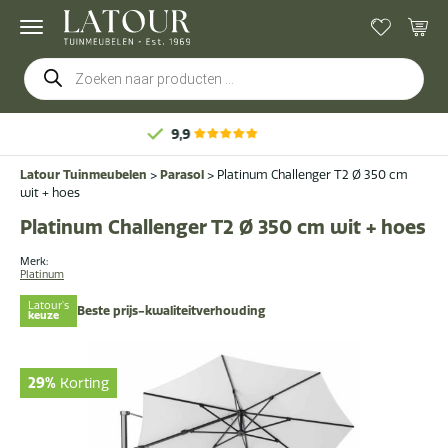
Producten
zoeken
Latour Tuinmeubelen
>
Parasol
>
Platinum Challenger T2 Ø 350 cm
wit + hoes
Platinum Challenger T2 Ø 350 cm wit + hoes
Merk:
Platinum
Latour's
Beste prijs-kwaliteitverhouding
keuze
29%
Korting