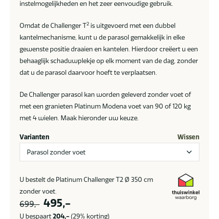
instelmogelijkheden en het zeer eenvoudige gebruik.
2
Omdat de Challenger T
is uitgevoerd met een dubbel
kantelmechanisme, kunt u de parasol gemakkelijk in elke
gewenste positie draaien en kantelen. Hierdoor creëert u een
behaaglijk schaduwplekje op elk moment van de dag, zonder
dat u de parasol daarvoor hoeft te verplaatsen.
De Challenger parasol kan worden geleverd zonder voet of
met een granieten Platinum Modena voet van 90 of 120 kg
met 4 wielen. Maak hieronder uw keuze.
Varianten
Wissen
U bestelt de Platinum Challenger T2 Ø 350 cm
zonder voet.
Oorspronkelijke
Huidige
495,-
699,-
prijs
prijs
U bespaart
204,-
(29% korting)