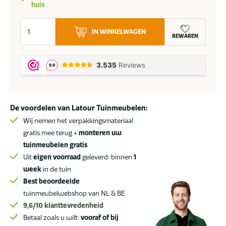
huis
OFYR
IN WINKELWAGEN
Garden
BEWAREN
Bench
Corten
aantal
De voordelen van Latour Tuinmeubelen:
Wij nemen het verpakkingsmateriaal
gratis mee terug +
monteren uw
tuinmeubelen gratis
Uit
eigen voorraad
geleverd: binnen
1
week
in de tuin
Best beoordeelde
tuinmeubelwebshop van NL & BE
9,6/10
klanttevredenheid
Betaal zoals u wilt:
vooraf of bij