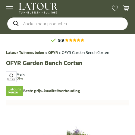
Producten
zoeken
9,9
Latour Tuinmeubelen
>
OFYR
>
OFYR Garden Bench Corten
OFYR Garden Bench Corten
Merk:
Ofyr
Latour's
Beste prijs-kwaliteitverhouding
keuze