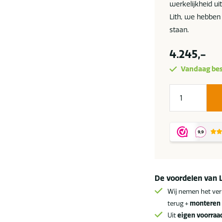
werkelijkheid u
Lith, we hebben
staan.
4.245,-
Vandaag bes
OFYR
Corten
XL
buitenkeuken
aantal
De voordelen van 
Wij nemen het ver
terug +
monteren 
Uit
eigen voorraa