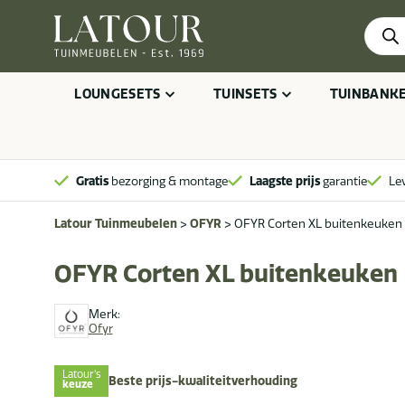
Produ
zoeke
LOUNGESETS
TUINSETS
TUINBANK
Gratis
bezorging & montage
Laagste prijs
garantie
Le
Latour Tuinmeubelen
>
OFYR
>
OFYR Corten XL buitenkeuken
OFYR Corten XL buitenkeuken
Merk:
Ofyr
Latour's
Beste prijs-kwaliteitverhouding
keuze