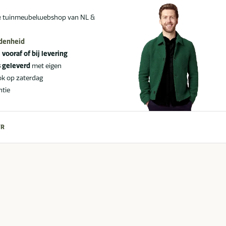
e
tuinmeubelwebshop van NL &
edenheid
:
vooraf of bij levering
s geleverd
met eigen
ok op zaterdag
ntie
YR