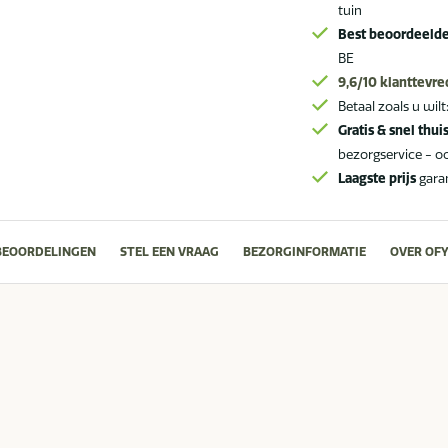
tuin
Best beoordeeld
BE
9,6/10
klanttevr
Betaal zoals u wilt
Gratis & snel thui
bezorgservice - o
Laagste prijs
gara
BEOORDELINGEN
STEL EEN VRAAG
BEZORGINFORMATIE
OVER OF