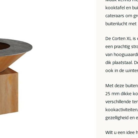
kooktafel en bui
cateraars om gr
buitenlucht met 
De Corten XL i
een prachtig str
van hoogwaardig
dik plaatstaal. 
ook in de winter
Met deze buiten
25 mm dikke koo
verschillende t
kookactiviteiten
gezelligheid en
Wilt u een idee