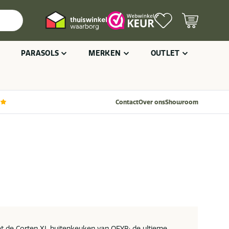
PARASOLS
MERKEN
OUTLET
Contact
Over ons
Showroom
 de Corten XL buitenkeuken van OFYR: de ultieme