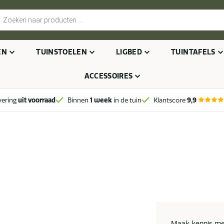
cten
n
EN
TUINSTOELEN
LIGBED
TUINTAFELS
ACCESSOIRES
vering
uit voorraad
Binnen
1 week
in de tuin
Klantscore
9,9
Maak kennis met