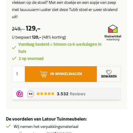
vlekken op de stoel? Met een doekje en een sopje van zeep
met lauwwarm water ziet deze Tubb stoel er weer stralend
uit!
129,-
249,-
U bespaart
120,-
(48% korting)
Vandaag besteld = binnen ca 6 werkdagen in
huis
2 op voorraad
Hartman
IN WINKELWAGEN
Tubb
BEWAREN
tuinstoel
Royal
white
SALE
aantal
De voordelen van Latour Tuinmeubelen:
Wij nemen het verpakkingsmateriaal