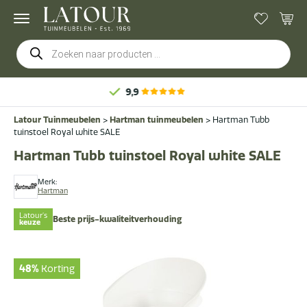
Producten
zoeken
Latour Tuinmeubelen
>
Hartman tuinmeubelen
>
Hartman Tubb
tuinstoel Royal white SALE
Hartman Tubb tuinstoel Royal white SALE
Merk:
Hartman
Latour's
Beste prijs-kwaliteitverhouding
keuze
48%
Korting