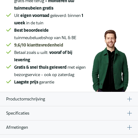
gratis mee terug +
monteren uw
tuinmeubelen gratis
Uit
eigen voorraad
geleverd: binnen
1
week
in de tuin
Best beoordeelde
tuinmeubelwebshop van NL & BE
9,6/10
klanttevredenheid
Betaal zoals u wilt:
vooraf of bij
levering
Gratis & snel thuis geleverd
met eigen
bezorgservice - ook op zaterdag
Laagste prijs
garantie
Productomschrijving
Specificaties
Afmetingen