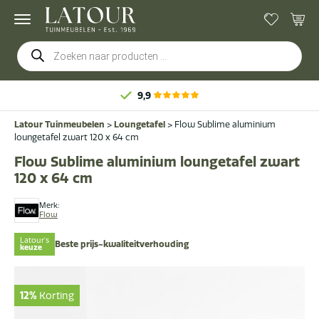
Producten
zoeken
9,9
Latour Tuinmeubelen
>
Loungetafel
>
Flow Sublime aluminium
loungetafel zwart 120 x 64 cm
Flow Sublime aluminium loungetafel zwart
120 x 64 cm
Merk:
Flow
Latour's
Beste prijs-kwaliteitverhouding
keuze
12%
Korting