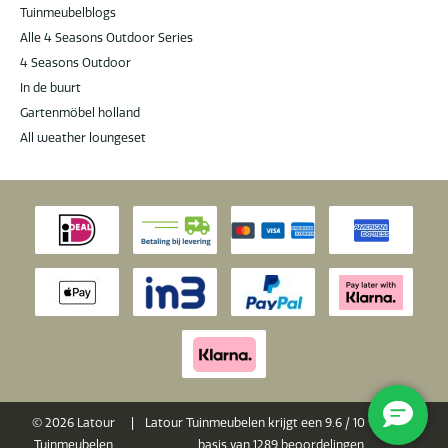
Tuinmeubelblogs
Alle 4 Seasons Outdoor Series
4 Seasons Outdoor
In de buurt
Gartenmöbel holland
All weather loungeset
© 2026 Latour
|
Latour Tuinmeubelen krijgt een
9.6
/
10
van 10 op
Tuinmeubelen
basis van
1289
beoordelingen.