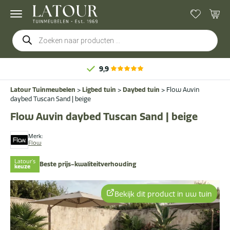
Producten
zoeken
Latour Tuinmeubelen
>
Ligbed tuin
>
Daybed tuin
>
Flow Auvin
daybed Tuscan Sand | beige
Flow Auvin daybed Tuscan Sand | beige
Merk:
Flow
Latour's
Beste prijs-kwaliteitverhouding
keuze
Bekijk dit product in uw tuin