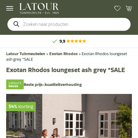
Producten
zoeken
9,9
Latour Tuinmeubelen
>
Exotan Rhodos
>
Exotan Rhodos loungeset
ash grey *SALE
Exotan Rhodos loungeset ash grey *SALE
Latour's
Beste prijs-kwaliteitverhouding
keuze
54%
Korting