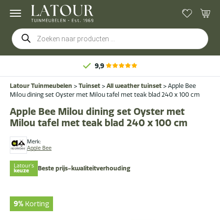
Producten
zoeken
9,9
Latour Tuinmeubelen
>
Tuinset
>
All weather tuinset
>
Apple Bee
Milou dining set Oyster met Milou tafel met teak blad 240 x 100 cm
Apple Bee Milou dining set Oyster met
Milou tafel met teak blad 240 x 100 cm
Merk:
Apple Bee
Latour's
Beste prijs-kwaliteitverhouding
keuze
9%
Korting