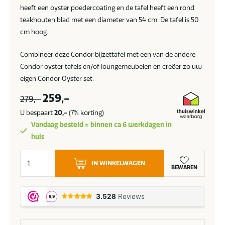
heeft een oyster poedercoating en de tafel heeft een rond
teakhouten blad met een diameter van 54 cm. De tafel is 50
cm hoog.
Combineer deze Condor bijzettafel met een van de andere
Condor oyster tafels en/of loungemeubelen en creëer zo uw
eigen Condor Oyster set.
259,-
279,-
U bespaart
20,-
(7% korting)
Vandaag besteld = binnen ca 6 werkdagen in
huis
Apple
IN WINKELWAGEN
Bee
BEWAREN
Condor
bijzettafel
Oyster
met