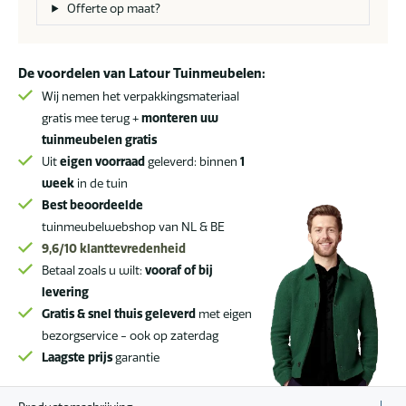
rond
Offerte op maat?
teak
blad
Ø
De voordelen van Latour Tuinmeubelen:
54
Wij nemen het verpakkingsmateriaal
cm
gratis mee terug +
monteren uw
aantal
tuinmeubelen gratis
Uit
eigen voorraad
geleverd: binnen
1
week
in de tuin
Best beoordeelde
tuinmeubelwebshop van NL & BE
9,6/10
klanttevredenheid
Betaal zoals u wilt:
vooraf of bij
levering
Gratis & snel thuis geleverd
met eigen
bezorgservice - ook op zaterdag
Laagste prijs
garantie