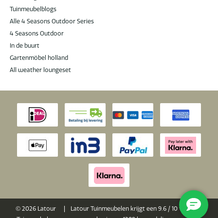
Tuinmeubelblogs
Alle 4 Seasons Outdoor Series
4 Seasons Outdoor
In de buurt
Gartenmöbel holland
All weather loungeset
© 2026 Latour
|
Latour Tuinmeubelen krijgt een
9.6
/
10
van 10 op