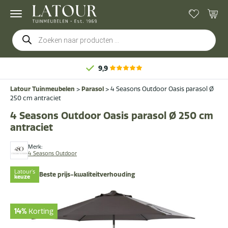
Producten
zoeken
9,9
Latour Tuinmeubelen
>
Parasol
>
4 Seasons Outdoor Oasis parasol Ø
250 cm antraciet
4 Seasons Outdoor Oasis parasol Ø 250 cm
antraciet
Merk:
4 Seasons Outdoor
Latour's
Beste prijs-kwaliteitverhouding
keuze
14%
Korting