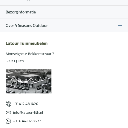
Bezorginformatie
Over 4 Seasons Outdoor
Latour Tuinmeubelen
Monseigneur Bekkersstraat 7
5397 EJ Lith
+31 412 48 1426
info@latour-lith.nl
+31 6 44 02 86 77