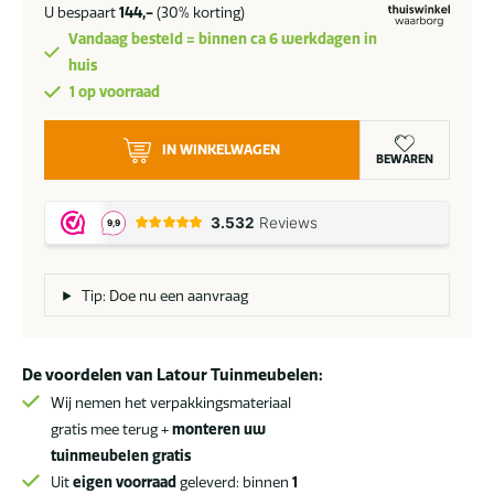
U bespaart
144,-
(30% korting)
Vandaag besteld = binnen ca 6 werkdagen in
huis
1 op voorraad
4
IN WINKELWAGEN
Seasons
BEWAREN
Outdoor
Nora
voetenbank
teak
aantal
Tip: Doe nu een aanvraag
De voordelen van Latour Tuinmeubelen:
Wij nemen het verpakkingsmateriaal
gratis mee terug +
monteren uw
tuinmeubelen gratis
Uit
eigen voorraad
geleverd: binnen
1