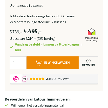
U ontvangt bij deze set:
1x Montera 3-zits lounge bank incl. 3 kussens
2x Montera lounge stoel incl. 2 kussens
4.495,-
5.789,-
U bespaart
1.294,-
(22% korting)
Vandaag besteld = binnen ca 6 werkdagen in
huis
4
IN WINKELWAGEN
Seasons
BEWAREN
Outdoor
Montera
loungeset
terre
SALE
De voordelen van Latour Tuinmeubelen:
aantal
Wij nemen het verpakkingsmateriaal