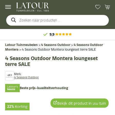
Producten
zoeken
9,9
Latour Tuinmeubelen
>
4 Seasons Outdoor
>
4 Seasons Outdoor
Montera
>
4 Seasons Outdoor Montera loungeset terre SALE
4 Seasons Outdoor Montera loungeset
terre SALE
Merk:
4 Seasons Outdoor
Latour's
Beste prijs-kwaliteitverhouding
keuze
Bekijk dit product in uw tuin
22%
Korting