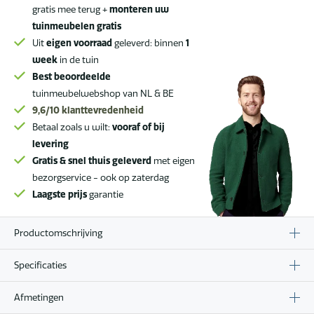
gratis mee terug +
monteren uw
tuinmeubelen gratis
Uit
eigen voorraad
geleverd: binnen
1
week
in de tuin
Best beoordeelde
tuinmeubelwebshop van NL & BE
9,6/10
klanttevredenheid
Betaal zoals u wilt:
vooraf of bij
levering
Gratis & snel thuis geleverd
met eigen
bezorgservice - ook op zaterdag
Laagste prijs
garantie
Productomschrijving
Specificaties
Afmetingen